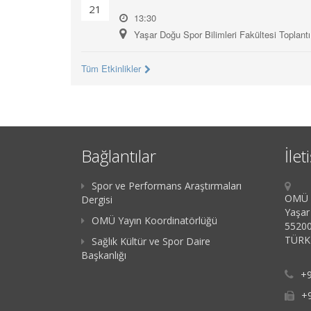
21
13:30
Yaşar Doğu Spor Bilimleri Fakültesi Toplant
Tüm Etkinlikler
Bağlantılar
İlet
Spor ve Performans Araştırmaları
OMÜ K
Dergisi
Yaşar
OMÜ Yayın Koordinatörlüğü
55200
TÜRK
Sağlık Kültür ve Spor Daire
Başkanlığı
+9
+