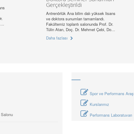
Gerçekleştirildi
ans
Antrenörlük Ana bilim dalı yüksek lisans
r.
ve doktora sunumları tamamlandı.
, …
Fakültemiz toplantı salonunda Prof. Dr.
Tülin Atan, Doç. Dr. Mehmet Çebi, Do…
Daha fazlası
Spor ve Performans Araşt
Kurslarımız
ı Salonu
Performans Laboratuvarı