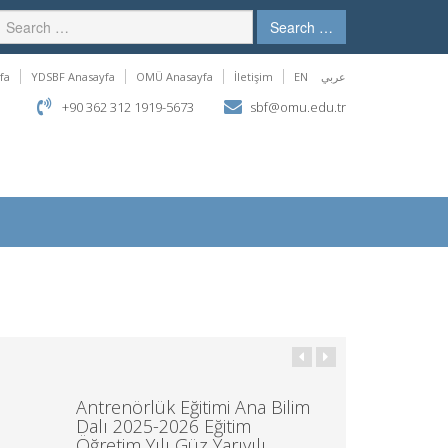
Search …
fa
YDSBF Anasayfa
OMÜ Anasayfa
İletişim
EN
عربي
+90 362 312 1919-5673
sbf@omu.edu.tr
Antrenörlük Eğitimi Ana Bilim
Dalı 2025-2026 Eğitim
Öğretim Yılı Güz Yarıyılı