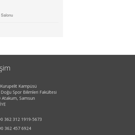
ı Salonu
işim
urupelit Kampüsü
 Doğu Spor Bilimleri Fakültesi
 Atakum, Samsun
İYE
0 362 312 1919-5673
90 362 457 6924